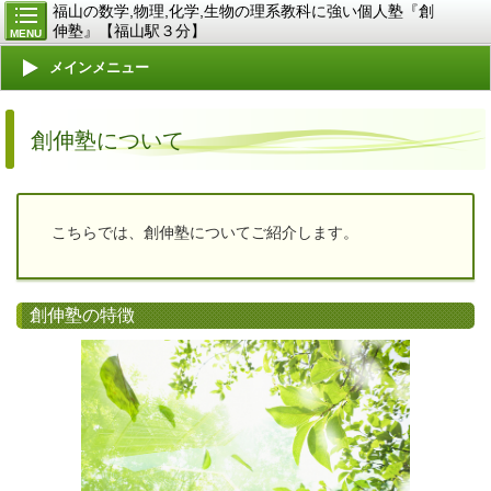
福山の数学,物理,化学,生物の理系教科に強い個人塾『創
伸塾』【福山駅３分】
MENU
メインメニュー
創伸塾について
こちらでは、創伸塾についてご紹介します。
創伸塾の特徴